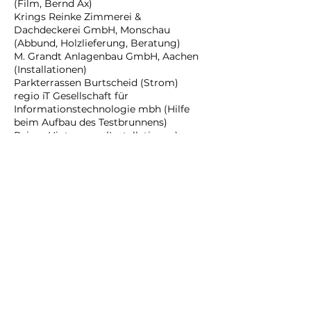
(Film, Bernd Ax)
Krings Reinke Zimmerei &
Dachdeckerei GmbH, Monschau
(Abbund, Holzlieferung, Beratung)
M. Grandt Anlagenbau GmbH, Aachen
(Installationen)
Parkterrassen Burtscheid (Strom)
regio iT Gesellschaft für
Informationstechnologie mbh (Hilfe
beim Aufbau des Testbrunnens)
Rainer Hintemann (Installationen)
Regionetz GmbH, Aachen
(vorbereitende Maßnahmen)
Terratec GmbH, Essen
(Schachtarbeiten)
VIALIFE Rosenquelle Reha-Klinik
(Nutzung Thermalwasser, Technik
Thermalwasseranschluss)
Ein Dank auch ans „Café M“,
Dammstraße für die immer freundliche
Bewirtung zu jeder Zeit!
Stadtverwaltung
Bauaufsicht