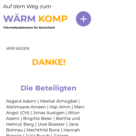
Auf dem Weg zum
WÄRM
KOM
P
Thermalbadebecken für Burtscheid
WIR SAGEN
DANKE!
Die Beteiligten
Asgard Adami | Meshal Almogbel |
Alshmsane Ameen | Haji Amin | Marc
Angst (CH) | Jonas Austgen | Alton
Azemi | Brigitte Beier | Bertha und
Helmut Berg | Uwe Boester | Jana
Bohnau | Mechthild Bonz | Hannah
Bossier | Julia Busch | Jürgen