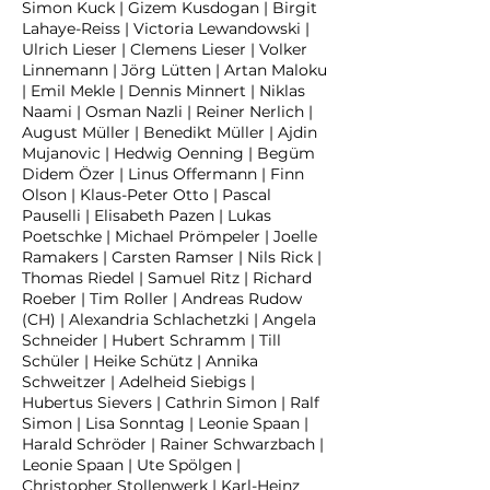
Simon Kuck | Gizem Kusdogan | Birgit
Lahaye-Reiss | Victoria Lewandowski |
Ulrich Lieser | Clemens Lieser | Volker
Linnemann | Jörg Lütten | Artan Maloku
| Emil Mekle | Dennis Minnert | Niklas
Naami | Osman Nazli | Reiner Nerlich |
August Müller | Benedikt Müller | Ajdin
Mujanovic | Hedwig Oenning | Begüm
Didem Özer | Linus Offermann | Finn
Olson | Klaus-Peter Otto | Pascal
Pauselli | Elisabeth Pazen | Lukas
Poetschke | Michael Prömpeler | Joelle
Ramakers | Carsten Ramser | Nils Rick |
Thomas Riedel | Samuel Ritz | Richard
Roeber | Tim Roller | Andreas Rudow
(CH) | Alexandria Schlachetzki | Angela
Schneider | Hubert Schramm | Till
Schüler | Heike Schütz | Annika
Schweitzer | Adelheid Siebigs |
Hubertus Sievers | Cathrin Simon | Ralf
Simon | Lisa Sonntag | Leonie Spaan |
Harald Schröder | Rainer Schwarzbach |
Leonie Spaan | Ute Spölgen |
Christopher Stollenwerk | Karl-Heinz