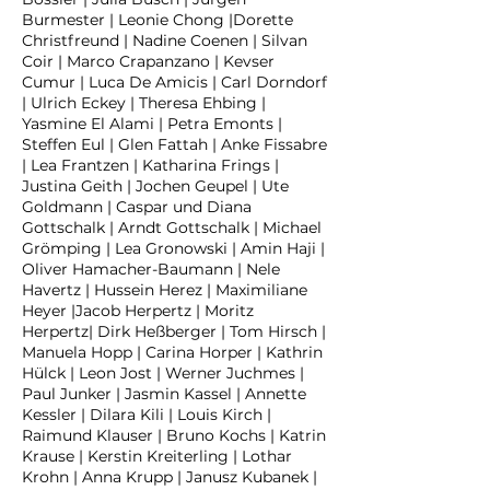
Burmester | Leonie Chong |Dorette
Christfreund | Nadine Coenen | Silvan
Coir | Marco Crapanzano | Kevser
Cumur | Luca De Amicis | Carl Dorndorf
| Ulrich Eckey | Theresa Ehbing |
Yasmine El Alami | Petra Emonts |
Steffen Eul | Glen Fattah | Anke Fissabre
| Lea Frantzen | Katharina Frings |
Justina Geith | Jochen Geupel | Ute
Goldmann | Caspar und Diana
Gottschalk | Arndt Gottschalk | Michael
Grömping | Lea Gronowski | Amin Haji |
Oliver Hamacher-Baumann | Nele
Havertz | Hussein Herez | Maximiliane
Heyer |Jacob Herpertz | Moritz
Herpertz| Dirk Heßberger | Tom Hirsch |
Manuela Hopp | Carina Horper | Kathrin
Hülck | Leon Jost | Werner Juchmes |
Paul Junker | Jasmin Kassel | Annette
Kessler | Dilara Kili | Louis Kirch |
Raimund Klauser | Bruno Kochs | Katrin
Krause | Kerstin Kreiterling | Lothar
Krohn | Anna Krupp | Janusz Kubanek |