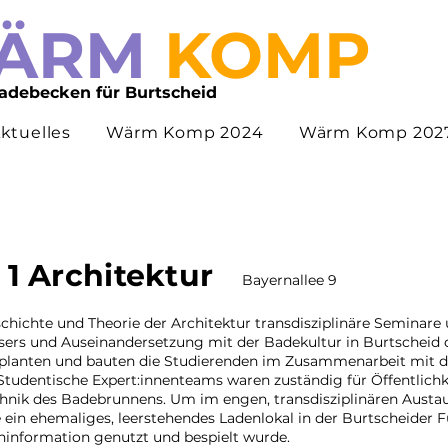
ÄRM
KOM
P
adebecken für Burtscheid
ktuelles
Wärm Komp 2024
Wärm Komp 202
 1 Architektur
Bayernallee 9
schichte und Theorie der Architektur transdisziplinäre Seminar
rs und Auseinandersetzung mit der Badekultur in Burtscheid
planten und bauten die Studierenden im Zusammenarbeit mit d
udentische Expert:innenteams waren zuständig für Öffentlichk
nik des Badebrunnens. Um im engen, transdisziplinären Austau
e ein ehemaliges, leerstehendes Ladenlokal in der Burtscheider
ninformation genutzt und bespielt wurde.