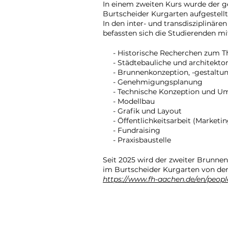
In einem zweiten Kurs wurde der 
Burtscheider Kurgarten aufgestellt
In den inter- und transdisziplinär
befassten sich die Studierenden m
- Historische Recherchen zum T
- Städtebauliche und architek
- Brunnenkonzeption, -gestalt
- Genehmigungsplanung
- Technische Konzeption und U
- Modellbau
- Grafik und Layout
- Öffentlichkeitsarbeit (Marketi
- Fundraising
- Praxisbaustelle
​Seit 2025 wird der zweiter Brunne
im Burtscheider Kurgarten von de
https://www.fh-aachen.de/en/people