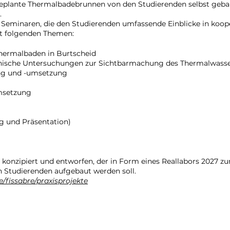
geplante Thermalbadebrunnen von den Studierenden selbst geba
.
en Seminaren, die den Studierenden umfassende Einblicke in koope
it folgenden Themen:
hermalbaden in Burtscheid
tonische Untersuchungen zur Sichtbarmachung des Thermalwass
ung und -umsetzung
msetzung
ng und Präsentation)
n konzipiert und entworfen, der in Form eines Reallabors 2027 
n Studierenden aufgebaut werden soll.
/fissabre/praxisprojekte