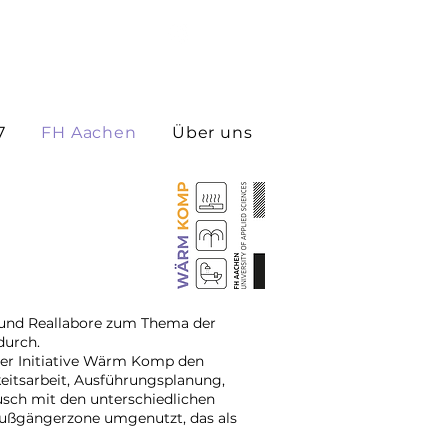
7
FH Aachen
Über uns
e und Reallabore zum Thema der
 durch.
er Initiative Wärm Komp den
eitsarbeit, Ausführungsplanung,
sch mit den unterschiedlichen
 Fußgängerzone umgenutzt, das als